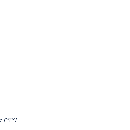
^▽^)/