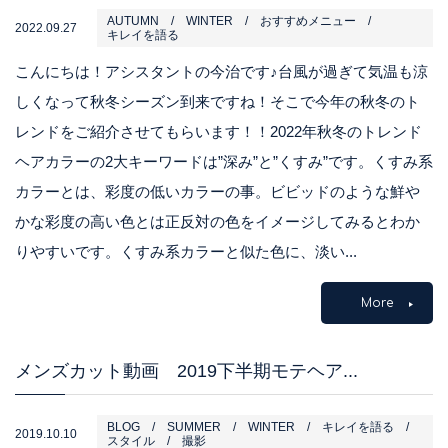
AUTUMN
WINTER
おすすめメニュー
2022.09.27
キレイを語る
こんにちは！アシスタントの今治です♪台風が過ぎて気温も涼
しくなって秋冬シーズン到来ですね！そこで今年の秋冬のト
レンドをご紹介させてもらいます！！2022年秋冬のトレンド
ヘアカラーの2大キーワードは”深み”と”くすみ”です。くすみ系
カラーとは、彩度の低いカラーの事。ビビッドのような鮮や
かな彩度の高い色とは正反対の色をイメージしてみるとわか
りやすいです。くすみ系カラーと似た色に、淡い...
More
メンズカット動画 2019下半期モテヘア...
BLOG
SUMMER
WINTER
キレイを語る
2019.10.10
スタイル
撮影