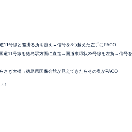
道11号線と差掛る所を越え→信号を3つ越えた左手にPACO
国道11号線を徳島駅方面に直進→国道東環状29号線を左折→信号
らさぎ大橋→徳島県国保会館が見えてきたらその奥がPACO
い！