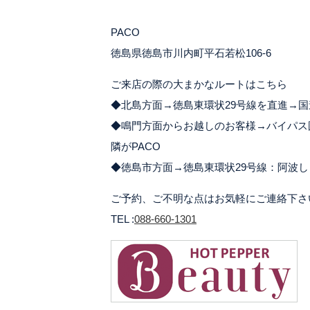
PACO
徳島県徳島市川内町平石若松106-6
ご来店の際の大まかなルートはこちら
◆北島方面→徳島東環状29号線を直進→国
◆鳴門方面からお越しのお客様→バイパス
隣がPACO
◆徳島市方面→徳島東環状29号線：阿波し
ご予約、ご不明な点はお気軽にご連絡下さ
TEL :
088-660-1301