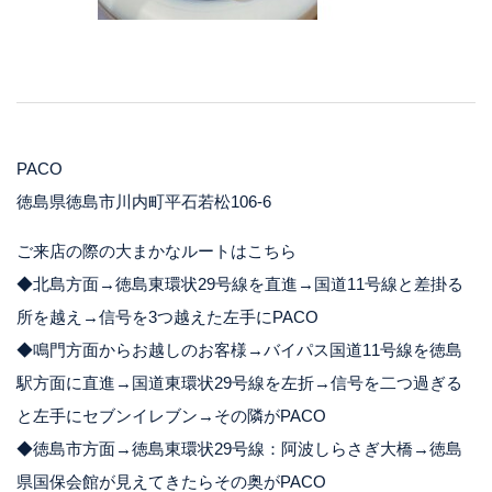
PACO
徳島県徳島市川内町平石若松106-6
ご来店の際の大まかなルートはこちら
◆北島方面→徳島東環状29号線を直進→国道11号線と差掛る
所を越え→信号を3つ越えた左手にPACO
◆鳴門方面からお越しのお客様→バイパス国道11号線を徳島
駅方面に直進→国道東環状29号線を左折→信号を二つ過ぎる
と左手にセブンイレブン→その隣がPACO
◆徳島市方面→徳島東環状29号線：阿波しらさぎ大橋→徳島
県国保会館が見えてきたらその奥がPACO