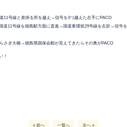
道11号線と差掛る所を越え→信号を3つ越えた左手にPACO
国道11号線を徳島駅方面に直進→国道東環状29号線を左折→信号
らさぎ大橋→徳島県国保会館が見えてきたらその奥がPACO
い！
« 前へ
一覧へ
次へ »