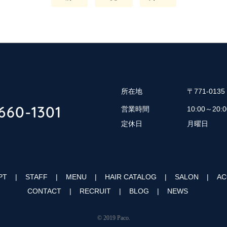
所在地
〒771-01
営業時間
10:00～20:0
定休日
月曜日
PT
STAFF
MENU
HAIR CATALOG
SALON
AC
CONTACT
RECRUIT
BLOG
NEWS
© 2019 Paco.