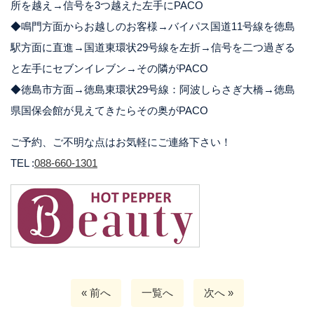
所を越え→信号を3つ越えた左手にPACO
◆鳴門方面からお越しのお客様→バイパス国道11号線を徳島
駅方面に直進→国道東環状29号線を左折→信号を二つ過ぎる
と左手にセブンイレブン→その隣がPACO
◆徳島市方面→徳島東環状29号線：阿波しらさぎ大橋→徳島
県国保会館が見えてきたらその奥がPACO
ご予約、ご不明な点はお気軽にご連絡下さい！
TEL :
088-660-1301
« 前へ
一覧へ
次へ »