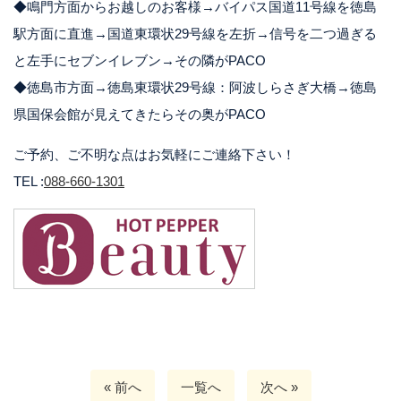
◆鳴門方面からお越しのお客様→バイパス国道11号線を徳島
駅方面に直進→国道東環状29号線を左折→信号を二つ過ぎる
と左手にセブンイレブン→その隣がPACO
◆徳島市方面→徳島東環状29号線：阿波しらさぎ大橋→徳島
県国保会館が見えてきたらその奥がPACO
ご予約、ご不明な点はお気軽にご連絡下さい！
TEL :
088-660-1301
« 前へ
一覧へ
次へ »