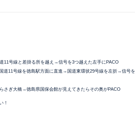
道11号線と差掛る所を越え→信号を3つ越えた左手にPACO
国道11号線を徳島駅方面に直進→国道東環状29号線を左折→信号
らさぎ大橋→徳島県国保会館が見えてきたらその奥がPACO
い！