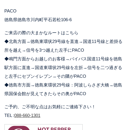
PACO
徳島県徳島市川内町平石若松106-6
ご来店の際の大まかなルートはこちら
◆北島方面→徳島東環状29号線を直進→国道11号線と差掛る
所を越え→信号を3つ越えた左手にPACO
◆鳴門方面からお越しのお客様→バイパス国道11号線を徳島
駅方面に直進→国道東環状29号線を左折→信号を二つ過ぎる
と左手にセブンイレブン→その隣がPACO
◆徳島市方面→徳島東環状29号線：阿波しらさぎ大橋→徳島
県国保会館が見えてきたらその奥がPACO
ご予約、ご不明な点はお気軽にご連絡下さい！
TEL :
088-660-1301