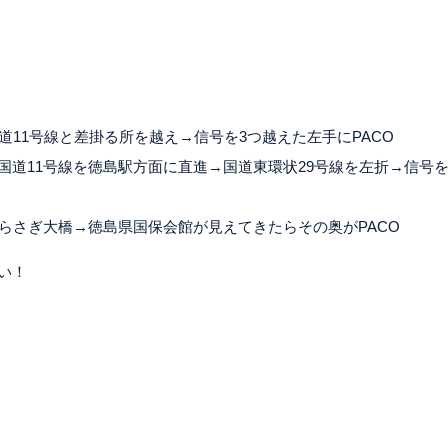
道11号線と差掛る所を越え→信号を3つ越えた左手にPACO
国道11号線を徳島駅方面に直進→国道東環状29号線を左折→信号
らさぎ大橋→徳島県国保会館が見えてきたらその奥がPACO
い！