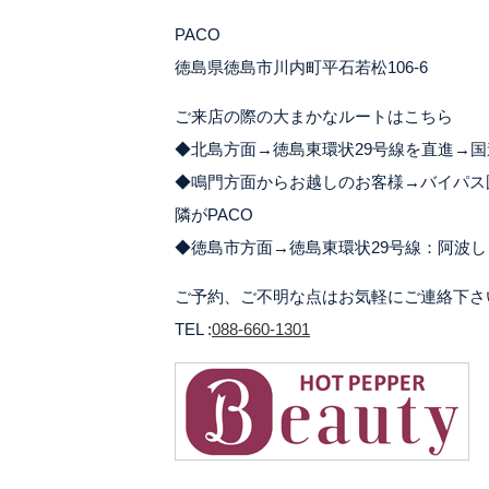
PACO
徳島県徳島市川内町平石若松106-6
ご来店の際の大まかなルートはこちら
◆北島方面→徳島東環状29号線を直進→国
◆鳴門方面からお越しのお客様→バイパス
隣がPACO
◆徳島市方面→徳島東環状29号線：阿波し
ご予約、ご不明な点はお気軽にご連絡下さ
TEL :
088-660-1301