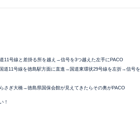
道11号線と差掛る所を越え→信号を3つ越えた左手にPACO
国道11号線を徳島駅方面に直進→国道東環状29号線を左折→信号
らさぎ大橋→徳島県国保会館が見えてきたらその奥がPACO
い！