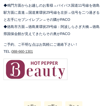
◆鳴門方面からお越しのお客様→バイパス国道11号線を徳島
駅方面に直進→国道東環状29号線を左折→信号を二つ過ぎる
と左手にセブンイレブン→その隣がPACO
◆徳島市方面→徳島東環状29号線：阿波しらさぎ大橋→徳島
県国保会館が見えてきたらその奥がPACO
ご予約、ご不明な点はお気軽にご連絡下さい！
TEL :
088-660-1301
« 前へ
一覧へ
次へ »