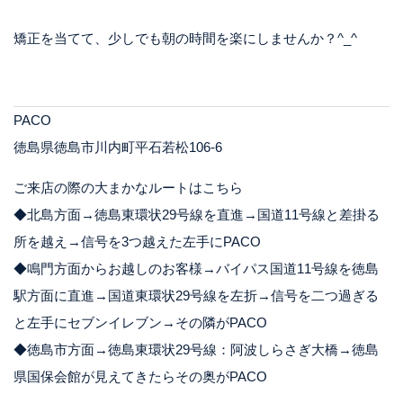
矯正を当てて、少しでも朝の時間を楽にしませんか？^_^
PACO
徳島県徳島市川内町平石若松106-6
ご来店の際の大まかなルートはこちら
◆北島方面→徳島東環状29号線を直進→国道11号線と差掛る
所を越え→信号を3つ越えた左手にPACO
◆鳴門方面からお越しのお客様→バイパス国道11号線を徳島
駅方面に直進→国道東環状29号線を左折→信号を二つ過ぎる
と左手にセブンイレブン→その隣がPACO
◆徳島市方面→徳島東環状29号線：阿波しらさぎ大橋→徳島
県国保会館が見えてきたらその奥がPACO