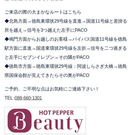
ご来店の際の大まかなルートはこちら
◆北島方面→徳島東環状29号線を直進→国道11号線と差掛る
所を越え→信号を3つ越えた左手にPACO
◆鳴門方面からお越しのお客様→バイパス国道11号線を徳島
駅方面に直進→国道東環状29号線を左折→信号を二つ過ぎる
と左手にセブンイレブン→その隣がPACO
◆徳島市方面→徳島東環状29号線：阿波しらさぎ大橋→徳島
県国保会館が見えてきたらその奥がPACO
ご予約、ご不明な点はお気軽にご連絡下さい！
TEL :
088-660-1301