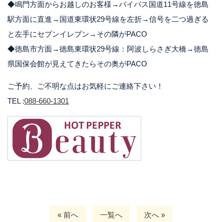
◆鳴門方面からお越しのお客様→バイパス国道11号線を徳島
駅方面に直進→国道東環状29号線を左折→信号を二つ過ぎる
と左手にセブンイレブン→その隣がPACO
◆徳島市方面→徳島東環状29号線：阿波しらさぎ大橋→徳島
県国保会館が見えてきたらその奥がPACO
ご予約、ご不明な点はお気軽にご連絡下さい！
TEL :
088-660-1301
« 前へ
一覧へ
次へ »