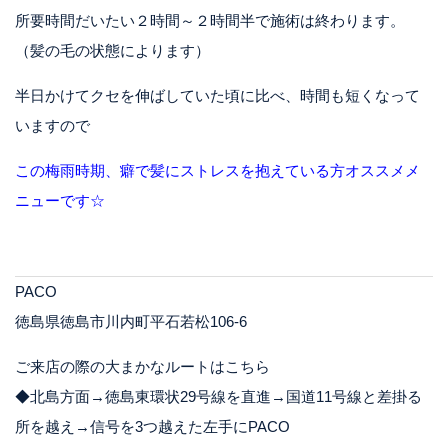
所要時間だいたい２時間～２時間半で施術は終わります。
（髪の毛の状態によります）
半日かけてクセを伸ばしていた頃に比べ、時間も短くなって
いますので
この梅雨時期、癖で髪にストレスを抱えている方オススメメ
ニューです☆
PACO
徳島県徳島市川内町平石若松106-6
ご来店の際の大まかなルートはこちら
◆北島方面→徳島東環状29号線を直進→国道11号線と差掛る
所を越え→信号を3つ越えた左手にPACO