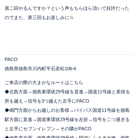
第二回やるんですか？という声もちらほら頂いて好評だった
のでまた、第三回もお楽しみに☆
PACO
徳島県徳島市川内町平石若松106-6
ご来店の際の大まかなルートはこちら
◆北島方面→徳島東環状29号線を直進→国道11号線と差掛る
所を越え→信号を3つ越えた左手にPACO
◆鳴門方面からお越しのお客様→バイパス国道11号線を徳島
駅方面に直進→国道東環状29号線を左折→信号を二つ過ぎる
と左手にセブンイレブン→その隣がPACO
◆徳島市方面→徳島東環状29号線：阿波しらさぎ大橋→徳島